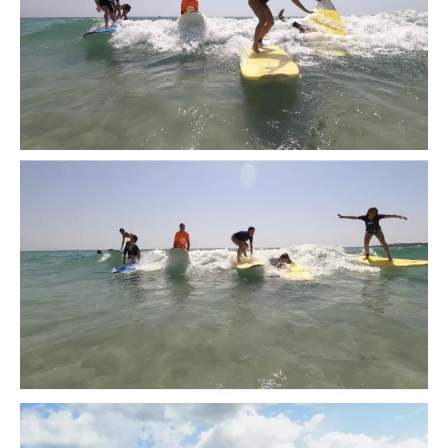
UP
Paddle
,
Volley
,
Stand
up
XXL
cantidad