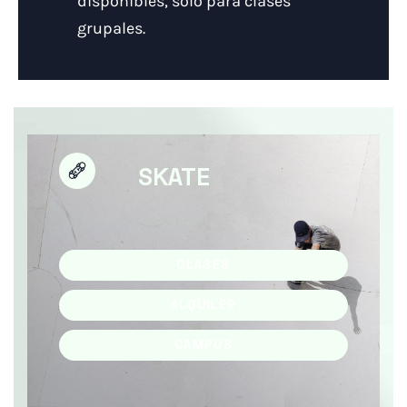
disponibles, solo para clases
grupales.
SKATE
CLASES
ALQUILER
CAMPUS