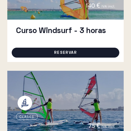
140
€
IVA incl.
Curso Windsurf - 3 horas
RESERVAR
CLASES
75
€
IVA incl.