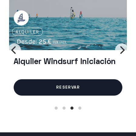
ALQUILER
Desde:
35
€
IVA incl.
Alquiler Windsurf Avanzado
RESERVAR