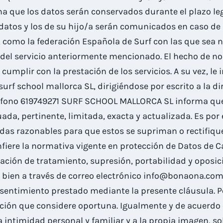
ma que los datos serán conservados durante el plazo le
atos y los de su hijo/a serán comunicados en caso de 
, como la federación Española de Surf con las que sea 
 del servicio anteriormente mencionado. El hecho de no f
umplir con la prestación de los servicios. A su vez, l
urf school mallorca SL, dirigiéndose por escrito a la di
ono 619749271 SURF SCHOOL MALLORCA SL informa que p
cuada, pertinente, limitada, exacta y actualizada. Es p
s razonables para que estos se supriman o rectifique
fiere la normativa vigente en protección de Datos de Ca
tación de tratamiento, supresión, portabilidad y oposici
o bien a través de correo electrónico info@bonaona.com
sentimiento prestado mediante la presente cláusula. Po
ión que considere oportuna. Igualmente y de acuerdo co
la intimidad personal y familiar y a la propia imagen, s