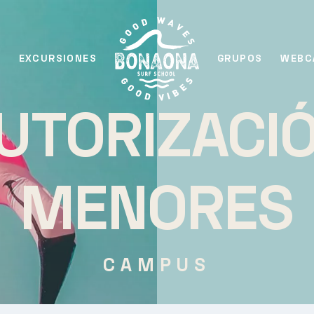
S
EXCURSIONES
GRUPOS
WEBC
UTORIZACI
MENORES
CAMPUS